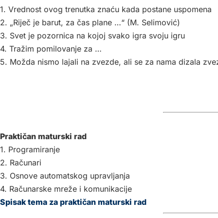
1. Vrednost ovog trenutka znaću kada postane uspomena
2. „Riječ je barut, za čas plane …“ (M. Selimović)
3. Svet je pozornica na kojoj svako igra svoju igru
4. Tražim pomilovanje za …
5. Možda nismo lajali na zvezde, ali se za nama dizala zv
Praktičan maturski rad
1. Programiranje
2. Računari
3. Osnove automatskog upravljanja
4. Računarske mreže i komunikacije
Spisak tema za praktičan maturski rad