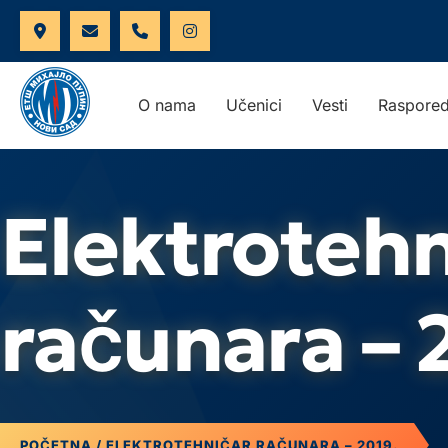
O nama
Učenici
Vesti
Raspored
Elektrotehn
računara – 
POČETNA
/ ELEKTROTEHNIČAR RAČUNARA – 2019.