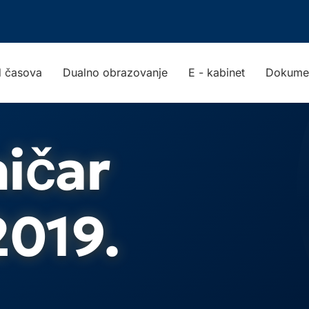
 časova
Dualno obrazovanje
E - kabinet
Dokume
ičar
2019.