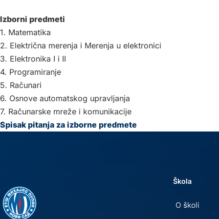
Izborni predmeti
1. Matematika
2. Električna merenja i Merenja u elektronici
3. Elektronika I i II
4. Programiranje
5. Računari
6. Osnove automatskog upravljanja
7. Računarske mreže i komunikacije
Spisak pitanja za izborne predmete
Škola
O školi