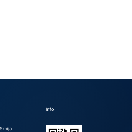
Info
Srbija