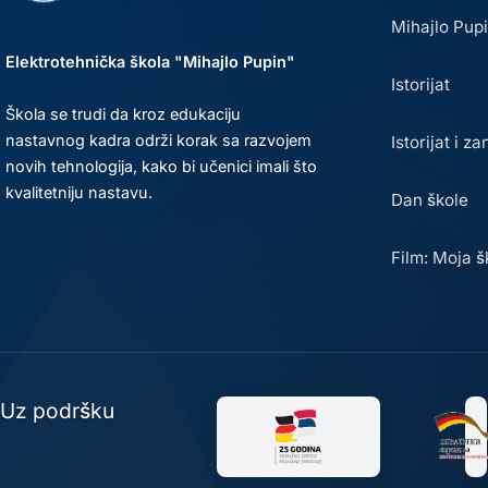
Mihajlo Pup
Elektrotehnička škola "Mihajlo Pupin"
Istorijat
Škola se trudi da kroz edukaciju
nastavnog kadra održi korak sa razvojem
Istorijat i za
novih tehnologija, kako bi učenici imali što
kvalitetniju nastavu.
Dan škole
Film: Moja š
Uz podršku