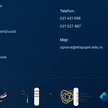
in
Telefon:
021 421 566
021 527 887
nimljivosti
Mejl:
uprava@etspupin.edu.rs
kola