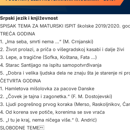
Srpski jezik i književnost
SPISAK TEMA ZA MATURSKI ISPIT školske 2019/2020. god
TREĆA GODINA
1. „Ima seba, smrti nema …“ (M. Crnjanski)
2. Život prolazi, a priča o višegradskoj kasabi i dalje živi
3. Lepe, a tragične (Sofka, Koštana, Fata …)
4. Starac Santijago na ispitu samopotvrđivanja
5. „Dobra i velika ljudska dela ne znaju šta je starenje ni p
ČETVRTA GODINA
1. Hamletova mišolovka za pacove Danske
2. „Čovek je tajna i zagonetka.“ (F. M. Dostojevski)
3. Ljudi pogrešnog prvog koraka (Merso, Raskoljnikov, Ća
4. Od korena sve potiče, korenima se sve vraća
5. „I tu je kraj, nema ničega više.“ (I. Andrić)
SLOBODNE TEME