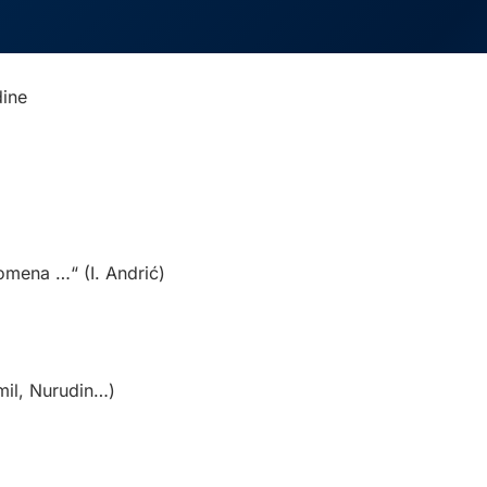
ine
romena …“ (I. Andrić)
mil, Nurudin…)