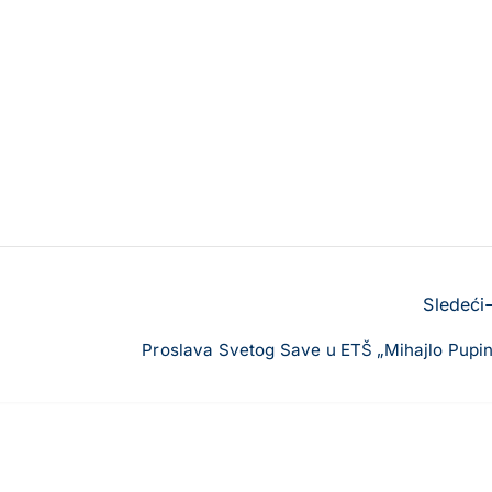
Sledeći
Proslava Svetog Save u ETŠ „Mihajlo Pupin