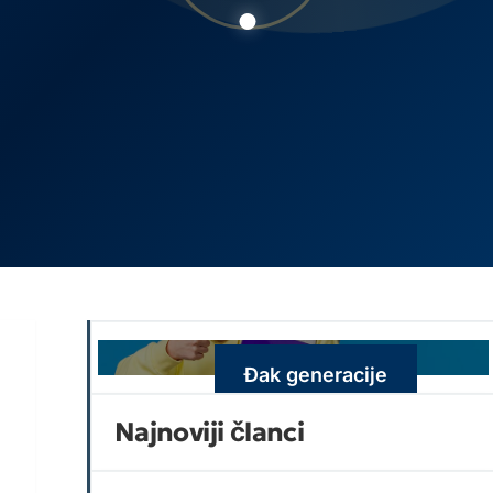
Đak generacije
Najnoviji članci