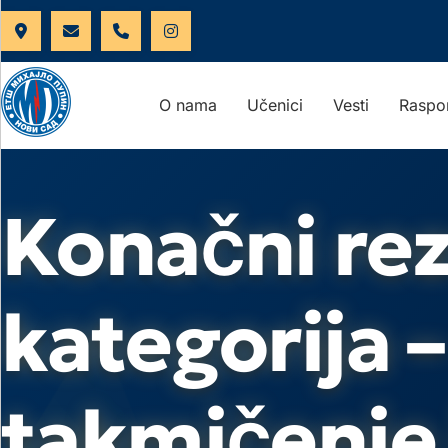
O nama
Učenici
Vesti
Raspo
Konačni rez
kategorija 
takmičenje 