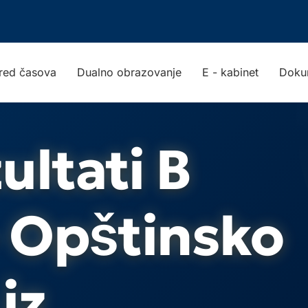
red časova
Dualno obrazovanje
E - kabinet
Doku
ultati B
– Opštinsko
iz