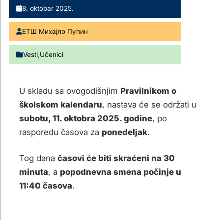
8. oktobar 2025.
ЕТШ Михајло Пупин
Vesti
,
Učenici
U skladu sa ovogodišnjim
Pravilnikom o
školskom kalendaru
, nastava će se održati u
subotu, 11. oktobra 2025. godine
, po
rasporedu časova za
ponedeljak
.
Tog dana
časovi će biti skraćeni na 30
minuta
, a
popodnevna smena počinje u
11:40 časova
.