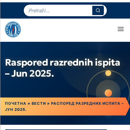
Raspored razrednih ispita
– Jun 2025.
ПОЧЕТНА
»
ВЕСТИ
»
РАСПОРЕД РАЗРЕДНИХ ИСПИТА –
ЈУН 2025.