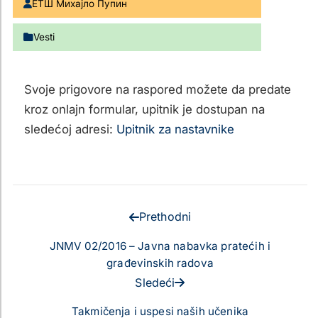
ЕТШ Михајло Пупин
Vesti
Svoje prigovore na raspored možete da predate
kroz onlajn formular, upitnik je dostupan na
sledećoj adresi:
Upitnik za nastavnike
Prethodni
JNMV 02/2016 – Javna nabavka pratećih i
građevinskih radova
Sledeći
Takmičenja i uspesi naših učenika